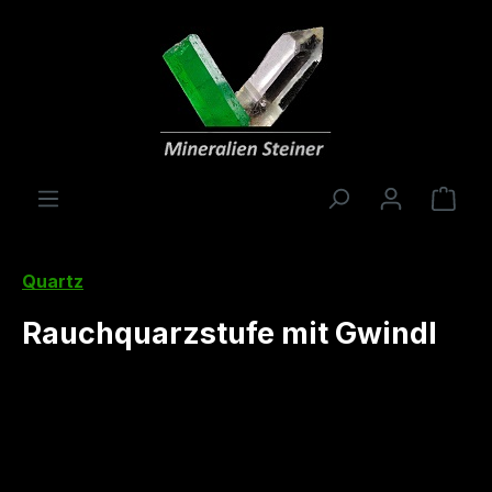
in content
Shop
Quartz
Rauchquarzstufe mit Gwindl
Skip image gallery